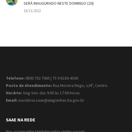
SERÁ INAUGURADO NESTE DOMINGO (20)
18/11/2022
Telefone:
0800 702 7065 | 75 9 8180-4500
Posto de Atendimento:
Rua Moreira Rego, s/Nº, Centro.
Horário:
Seg-Sex: das 9:00 às 17:00 horas
Email:
ouvidoria.saae@alagoinhas.ba.gov.br
SAAE NA REDE
Nos acompanhe também pelas redes sociais.